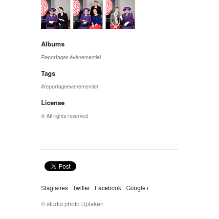
Albums
Reportages évènementiel
Tags
reportageevenementiel
License
© All rights reserved
Stagiaires
Twitter
Facebook
Google+
© studio photo Uptaken