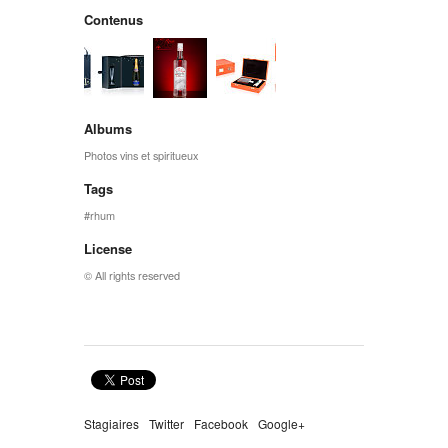
Contenus
Albums
Photos vins et spiritueux
Tags
rhum
License
© All rights reserved
Stagiaires
Twitter
Facebook
Google+