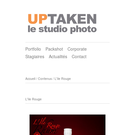
Portfolio
Packshot
Corporate
Stagiaires
Actualités
Contact
Accueil
/
Contenus
/
L'île Rouge
L'île Rouge