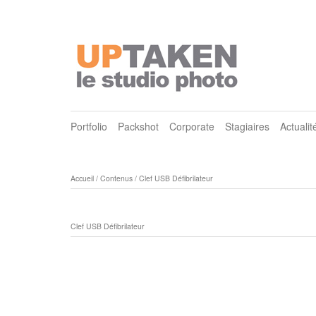
Portfolio
Packshot
Corporate
Stagiaires
Actualit
Accueil
/
Contenus
/
Clef USB Défibrilateur
Clef USB Défibrilateur