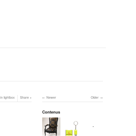
in lightbox
Share
Newer
Older
Contenus