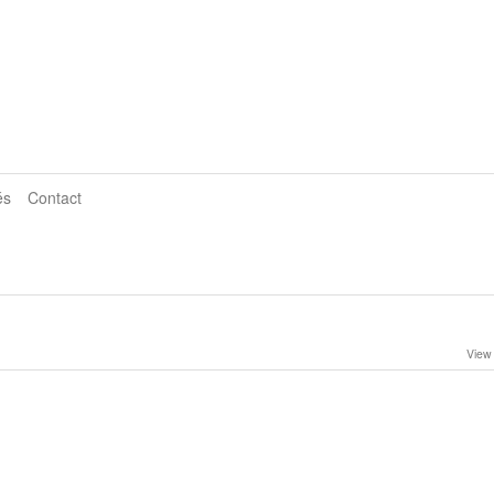
és
Contact
View 