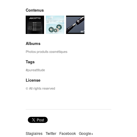
Contenus
Albums
Photos produits cosmétiques
Tags
pureattitude
License
© All rights reserved
Stagiaires
Twitter
Facebook
Google+