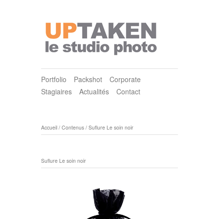
Portfolio
Packshot
Corporate
Stagiaires
Actualités
Contact
Accueil
/
Contenus
/
Suflure Le soin noir
Suflure Le soin noir