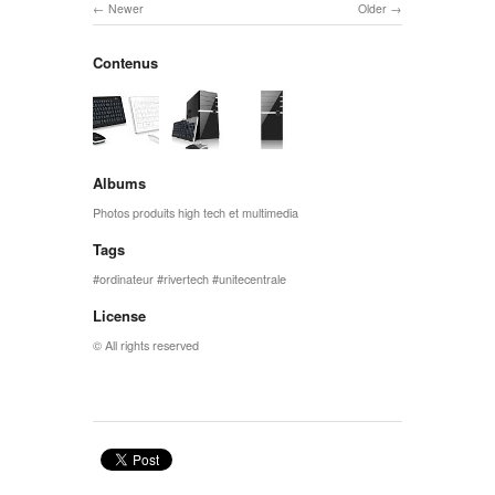
Newer
Older
Contenus
Albums
Photos produits high tech et multimedia
Tags
ordinateur
rivertech
unitecentrale
License
© All rights reserved