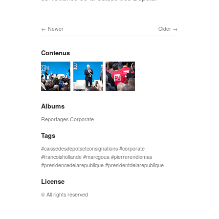
Newer
Older
Contenus
Albums
Reportages Corporate
Tags
caissedesdepotsetconsignations
corporate
francoishollande
marcgoua
pierrerenélemas
presidencedelarepublique
presidentdelarepublique
License
© All rights reserved