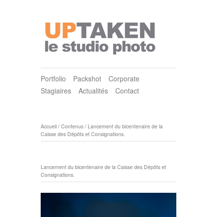
Portfolio
Packshot
Corporate
Stagiaires
Actualités
Contact
Accueil
/
Contenus
/
Lancement du bicentenaire de la
Caisse des Dépôts et Consignations.
Lancement du bicentenaire de la Caisse des Dépôts et
Consignations.