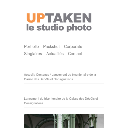
Portfolio
Packshot
Corporate
Stagiaires
Actualités
Contact
Accueil
/
Contenus
/
Lancement du bicentenaire de la
Caisse des Dépôts et Consignations.
Lancement du bicentenaire de la Caisse des Dépôts et
Consignations.