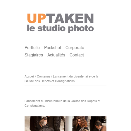
Portfolio
Packshot
Corporate
Stagiaires
Actualités
Contact
Accueil
/
Contenus
/
Lancement du bicentenaire de la
Caisse des Dépôts et Consignations.
Lancement du bicentenaire de la Caisse des Dépôts et
Consignations.