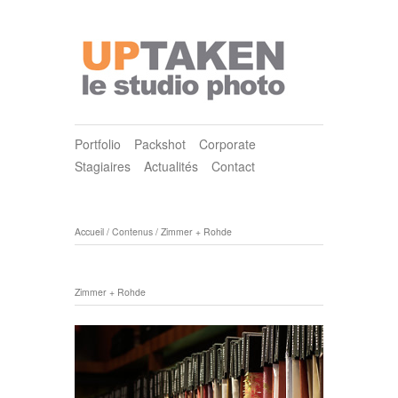
Portfolio
Packshot
Corporate
Stagiaires
Actualités
Contact
Accueil
/
Contenus
/
Zimmer + Rohde
Zimmer + Rohde