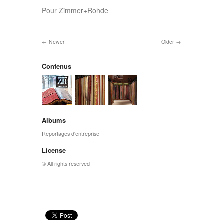
Pour Zimmer+Rohde
Newer
Older
Contenus
Albums
Reportages d'entreprise
License
© All rights reserved