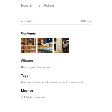
Pour Zimmer+Rohde
Newer
Older
Contenus
Albums
Reportages d'entreprise
Tags
decorationdinterieur
zimmer rohde
zimmerrohde
License
© All rights reserved