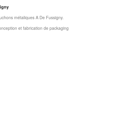
signy
ouchons métaliques A De Fussigny.
onception et fabrication de packaging