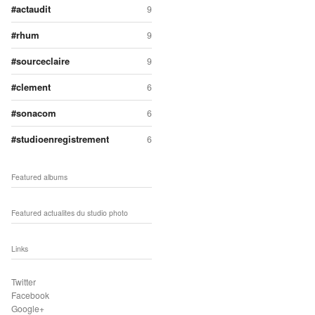
actaudit
9
rhum
9
sourceclaire
9
clement
6
sonacom
6
studioenregistrement
6
Featured albums
Featured actualites du studio photo
Links
Twitter
Facebook
Google+