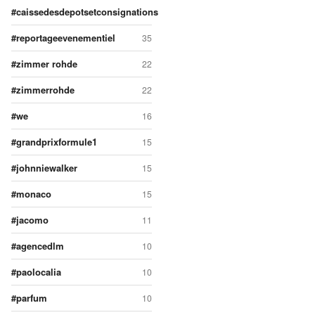
caissedesdepotsetconsignations
reportageevenementiel
35
zimmer rohde
22
zimmerrohde
22
we
16
grandprixformule1
15
johnniewalker
15
monaco
15
jacomo
11
agencedlm
10
paolocalia
10
parfum
10