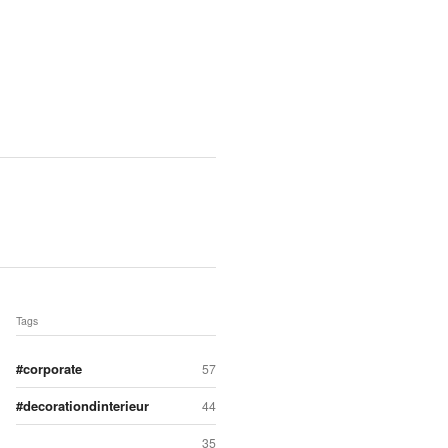
Tags
corporate
57
decorationdinterieur
44
35