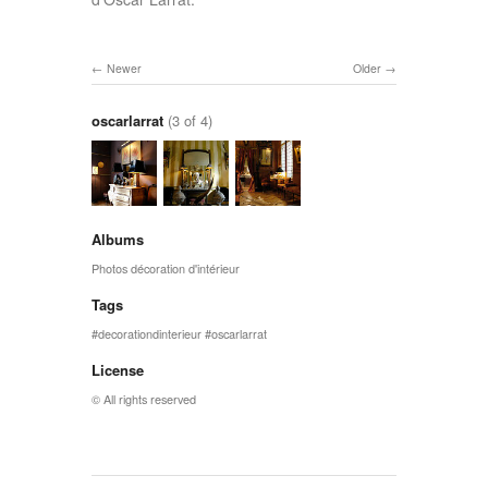
Newer
Older
oscarlarrat
(3 of 4)
Albums
Photos décoration d'intérieur
Tags
decorationdinterieur
oscarlarrat
License
© All rights reserved