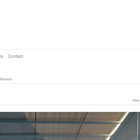
és
Contact
à Monaco
View 