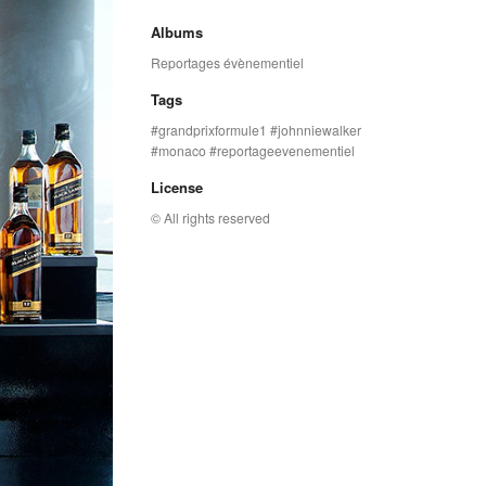
Albums
Reportages évènementiel
Tags
grandprixformule1
johnniewalker
monaco
reportageevenementiel
License
© All rights reserved