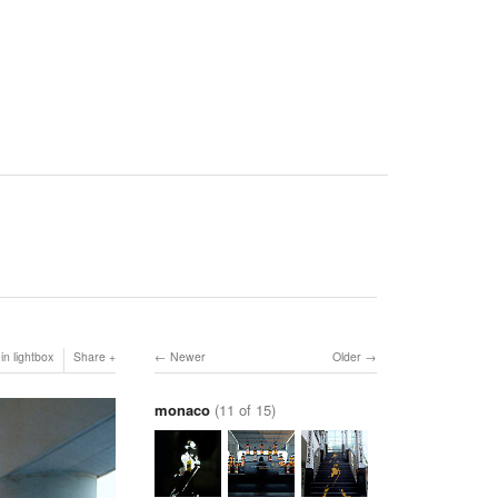
in lightbox
Share
Newer
Older
monaco
(11 of 15)