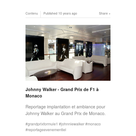
Contenu
Published
10 years ago
Share
Johnny Walker - Grand Prix de F1 à
Monaco
Reportage implantation et ambiance pour
Johnny Walker au Grand Prix de Monaco.
grandprixformule1
johnniewalker
monaco
reportageevenementiel