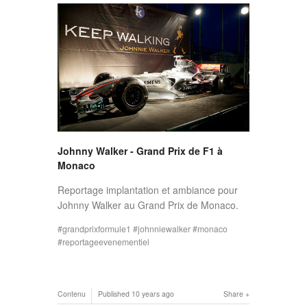
Johnny Walker - Grand Prix de F1 à
Monaco
Reportage implantation et ambiance pour
Johnny Walker au Grand Prix de Monaco.
grandprixformule1
johnniewalker
monaco
reportageevenementiel
Contenu
Published
10 years ago
Share