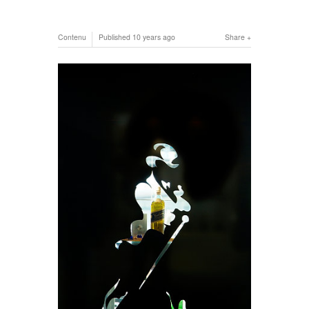
Contenu
Published
10 years ago
Share