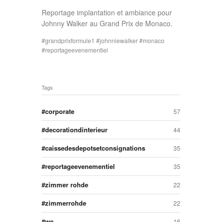
Reportage implantation et ambiance pour
Johnny Walker au Grand Prix de Monaco.
grandprixformule1
johnniewalker
monaco
reportageevenementiel
Tags
corporate
57
decorationdinterieur
44
caissedesdepotsetconsignations
35
reportageevenementiel
35
zimmer rohde
22
zimmerrohde
22
we
16