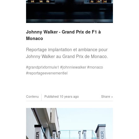
Johnny Walker - Grand Prix de F1 à
Monaco
Reportage implantation et ambiance pour
Johnny Walker au Grand Prix de Monaco.
grandprixformule1
johnniewalker
monaco
reportageevenementiel
Contenu
Published
10 years ago
Share