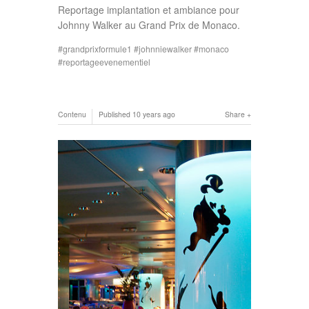
Reportage implantation et ambiance pour
Johnny Walker au Grand Prix de Monaco.
grandprixformule1
johnniewalker
monaco
reportageevenementiel
Contenu
Published
10 years ago
Share