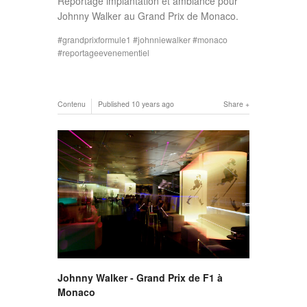
Reportage implantation et ambiance pour
Johnny Walker au Grand Prix de Monaco.
grandprixformule1
johnniewalker
monaco
reportageevenementiel
Contenu
Published
10 years ago
Share
Johnny Walker - Grand Prix de F1 à
Monaco