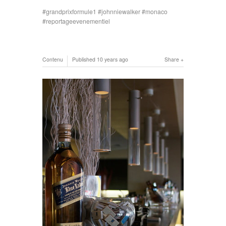
grandprixformule1
johnniewalker
monaco
reportageevenementiel
Contenu
Published
10 years ago
Share