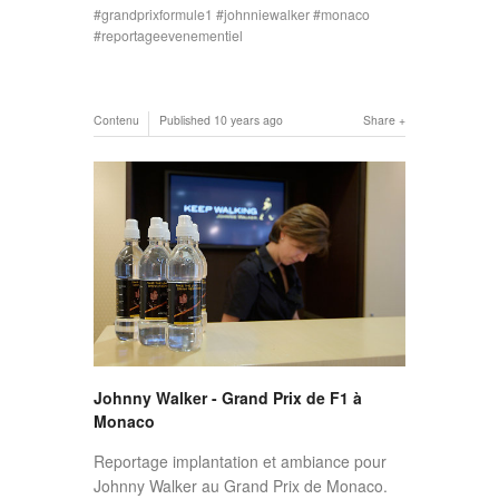
grandprixformule1
johnniewalker
monaco
reportageevenementiel
Contenu
Published
10 years ago
Share
Johnny Walker - Grand Prix de F1 à
Monaco
Reportage implantation et ambiance pour
Johnny Walker au Grand Prix de Monaco.