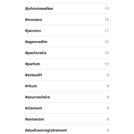
johnniewalker
15
monaco
15
jacomo
11
agencedlm
10
paolocalia
10
parfum
10
actaudit
9
rhum
9
sourceclaire
9
clement
6
sonacom
6
studioenregistrement
6