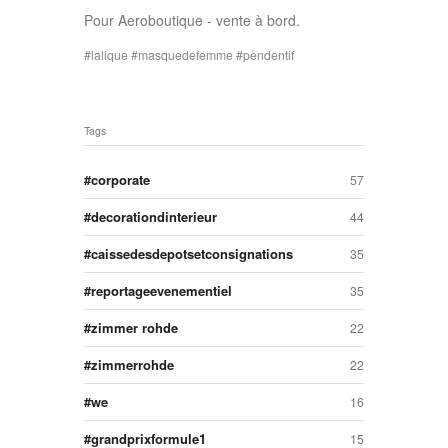
Pour Aeroboutique - vente à bord.
lalique
masquedefemme
pendentif
Tags
corporate
57
decorationdinterieur
44
caissedesdepotsetconsignations
35
reportageevenementiel
35
zimmer rohde
22
zimmerrohde
22
we
16
grandprixformule1
15